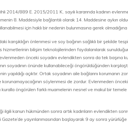
hli 2014/889 E. 2015/2011 K.. sayılı kararında kadının evlenm
eşmenin 8. Maddesiyle bağlantılı olarak 14. Maddesine aykırı ol
lanabilmesi için haklı bir nedenin bulunmasına gerek olmadığına d
i karışıklığın önlenmesi ve soy bağının sağlıklı bir şekilde te
us hizmetlerinin bilişim teknolojilerinden faydalanılarak sunuld
vlenmeden önceki soyadını evlendikten sonra da tek başına kull
nın soyadının önünde kullanabileceği öngörüldüğünden karşılaş
nin yapıldığı açıktır. Ortak soyadının aile bağlarını korumanın z
kilde korunamayacağının söylenmesi de zordur. Evlenmeden önceki
kuralla öngörülen farklı muamelenin nesnel ve makul bir temele d
ilgili kanun hükmünden sonra artık kadınların evlendikten sonra 
i Gazete’de yayınlanmasından başlayarak 9 ay sonra yürürlüğe gi