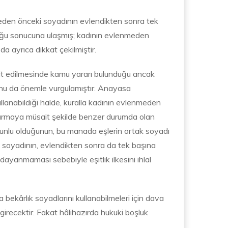
eden önceki soyadının evlendikten sonra tek
duğu sonucuna ulaşmış; kadının evlenmeden
a ayrıca dikkat çekilmiştir.
spit edilmesinde kamu yararı bulunduğu ancak
uğunu da önemle vurgulamıştır. Anayasa
anabildiği halde, kuralla kadının evlenmeden
tırmaya müsait şekilde benzer durumda olan
orunlu olduğunun, bu manada eşlerin ortak soyadı
 soyadının, evlendikten sonra da tek başına
ayanmaması sebebiyle eşitlik ilkesini ihlal
bekârlık soyadlarını kullanabilmeleri için dava
recektir. Fakat hâlihazırda hukuki boşluk