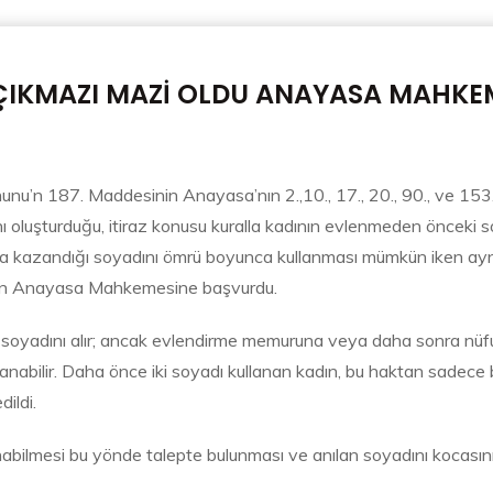
ÇIKMAZI MAZİ OLDU ANAYASA MAHKEM
u’n 187. Maddesinin Anayasa’nın 2.,10., 17., 20., 90., ve 153. M
asını oluşturduğu, itiraz konusu kuralla kadının evlenmeden önceki 
a kazandığı soyadını ömrü boyunca kullanması mümkün iken aynı h
i için Anayasa Mahkemesine başvurdu.
 soyadını alır; ancak evlendirme memuruna veya daha sonra nüfu
nabilir. Daha önce iki soyadı kullanan kadın, bu haktan sadece b
dildi.
nabilmesi bu yönde talepte bulunması ve anılan soyadını kocasın