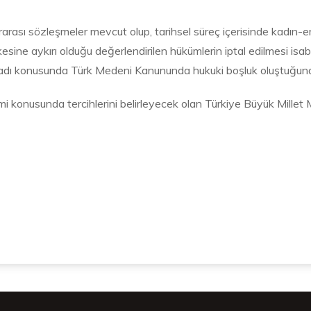
rarası sözleşmeler mevcut olup, tarihsel süreç içerisinde kadın-e
kesine aykırı olduğu değerlendirilen hükümlerin iptal edilmesi is
soyadı konusunda Türk Medeni Kanununda hukuki boşluk oluştuğu
i konusunda tercihlerini belirleyecek olan Türkiye Büyük Millet 