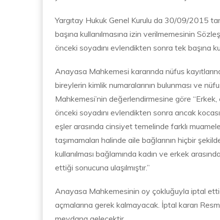
Yargıtay Hukuk Genel Kurulu da 30/09/2015 tari
başına kullanılmasına izin verilmemesinin Sözl
önceki soyadını evlendikten sonra tek başına kul
Anayasa Mahkemesi kararında nüfus kayıtlarındak
bireylerin kimlik numaralarının bulunması ve nüf
Mahkemesi’nin değerlendirmesine göre “Erkek, e
önceki soyadını evlendikten sonra ancak kocası
eşler arasında cinsiyet temelinde farklı muamele
taşımamaları halinde aile bağlarının hiçbir şe
kullanılması bağlamında kadın ve erkek arasında 
ettiği sonucuna ulaşılmıştır.”
Anayasa Mahkemesinin oy çokluğuyla iptal ettiği 
açmalarına gerek kalmayacak. İptal kararı Resm
meydana gelecektir.