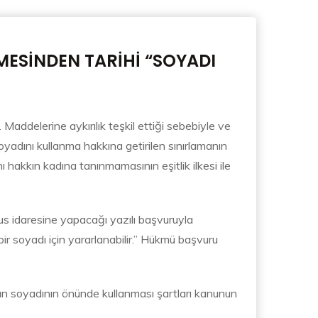
ESİNDEN TARİHİ “SOYADI
addelerine aykırılık teşkil ettiği sebebiyle ve
soyadını kullanma hakkına getirilen sınırlamanın
akkın kadına tanınmamasının eşitlik ilkesi ile
s idaresine yapacağı yazılı başvuruyla
ir soyadı için yararlanabilir.” Hükmü başvuru
ın soyadının önünde kullanması şartları kanunun