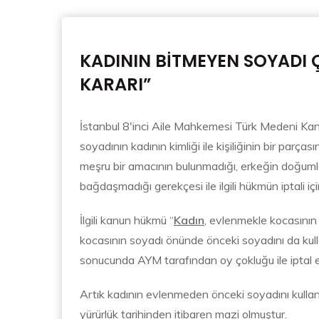
KADININ BİTMEYEN SOYADI 
KARARI”
İstanbul 8'inci Aile Mahkemesi Türk Medeni Kanun
soyadının kadının kimliği ile kişiliğinin bir parç
meşru bir amacının bulunmadığı, erkeğin doğuml
bağdaşmadığı gerekçesi ile ilgili hükmün iptal
İlgili kanun hükmü “
Kadın
, evlenmekle kocasının
kocasının soyadı önünde önceki soyadını da kulla
sonucunda AYM tarafından oy çokluğu ile iptal e
Artık kadının evlenmeden önceki soyadını kulla
yürürlük tarihinden itibaren mazi olmuştur.