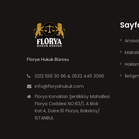
Sayf
Anasa
Makale
Florya Hukuk Bürosu
Hakkı
0212 556 30 96 & 0532 445 3096
İletişi
info@floryahukuk.com
Florya Konakları Şenlikköy Mahallesi
Florya Caddesi NO:63/1, A Blok
Kat:4, Daire:10 Florya, Bakırköy/
İSTANBUL