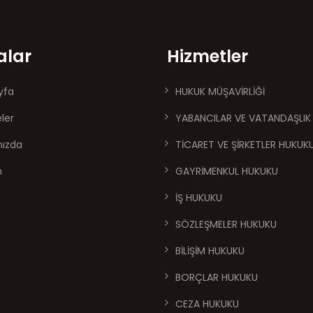
alar
Hizmetler
yfa
HUKUK MÜŞAVİRLİĞİ
ler
YABANCILAR VE VATANDAŞLIK
mızda
TİCARET VE ŞİRKETLER HUKUK
m
GAYRİMENKUL HUKUKU
İŞ HUKUKU
SÖZLEŞMELER HUKUKU
BİLİŞİM HUKUKU
BORÇLAR HUKUKU
CEZA HUKUKU