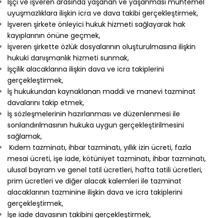
İşçi ve işveren arasında yaşanan ve yaşanması muhtemel
uyuşmazlıklara ilişkin icra ve dava takibi gerçekleştirmek,
İşveren şirkete önleyici hukuk hizmeti sağlayarak hak
kayıplarının önüne geçmek,
İşveren şirkette özlük dosyalarının oluşturulmasına ilişkin
hukuki danışmanlık hizmeti sunmak,
İşçilik alacaklarına ilişkin dava ve icra takiplerini
gerçekleştirmek,
İş hukukundan kaynaklanan maddi ve manevi tazminat
davalarını takip etmek,
İş sözleşmelerinin hazırlanması ve düzenlenmesi ile
sonlandırılmasının hukuka uygun gerçekleştirilmesini
sağlamak,
Kıdem tazminatı, ihbar tazminatı, yıllık izin ücreti, fazla
mesai ücreti, işe iade, kötüniyet tazminatı, ihbar tazminatı,
ulusal bayram ve genel tatil ücretleri, hafta tatili ücretleri,
prim ücretleri ve diğer alacak kalemleri ile tazminat
alacaklarının tazminine ilişkin dava ve icra takiplerini
gerçekleştirmek,
İşe iade davasının takibini gerçekleştirmek,