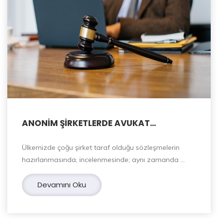
ANONİM ŞİRKETLERDE AVUKAT
BULUNDURMA ZORUNLULUĞU
Ülkemizde çoğu şirket taraf olduğu sözleşmelerin
hazırlanmasında, incelenmesinde; aynı zamanda …
Devamını Oku